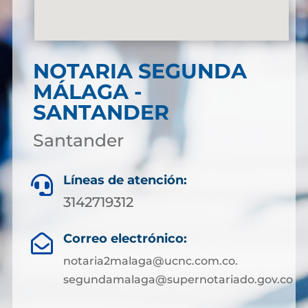
NOTARIA SEGUNDA
MÁLAGA -
SANTANDER
Santander
Líneas de atención:

3142719312
Correo electrónico:

notaria2malaga@ucnc.com.co.
segundamalaga@supernotariado.gov.co