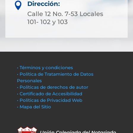
Dirección:

Calle 12 No. 7-53 Locales
101- 102 y 103
• Términos y condiciones
• Política de Tratamiento de Datos
Personales
• Políticas de derechos de autor
• Certificado de Accesibilidad
• Políticas de Privacidad Web
• Mapa del Sitio