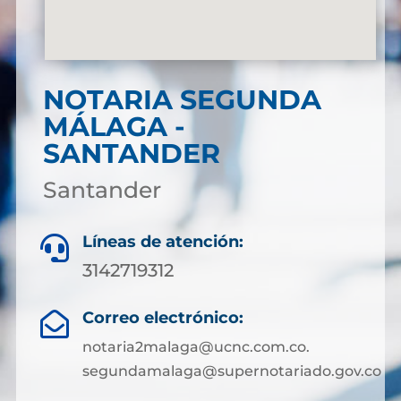
NOTARIA SEGUNDA
MÁLAGA -
SANTANDER
Santander
Líneas de atención:

3142719312
Correo electrónico:

notaria2malaga@ucnc.com.co.
segundamalaga@supernotariado.gov.co