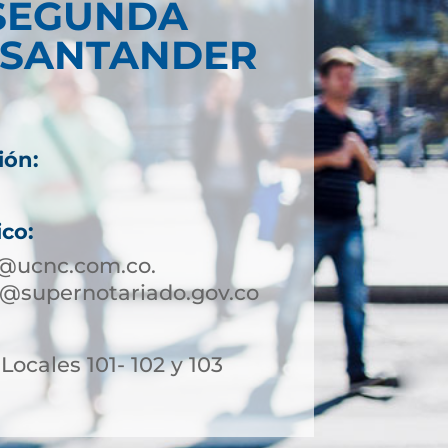
SEGUNDA
 SANTANDER
ión:
ico:
@ucnc.com.co.
supernotariado.gov.co
 Locales 101- 102 y 103