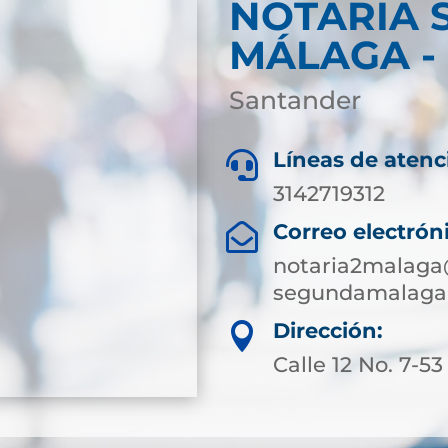
NOTARIA 
MÁLAGA -
Santander
Líneas de atenc

3142719312
Correo electrón

notaria2malaga
segundamalaga@
Dirección:

Calle 12 No. 7-53