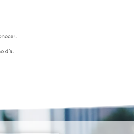
onocer.
mo día.