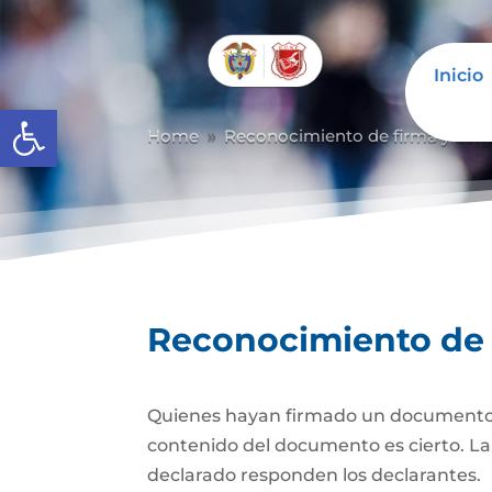
Inicio
Abrir barra de herramientas
Home
Reconocimiento de firma y con
9
Reconocimiento de 
Quienes hayan firmado un documento pr
contenido del documento es cierto. La d
declarado responden los declarantes.