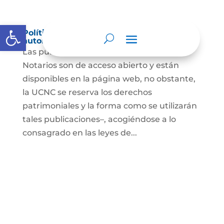
Abrir barra de herramientas
Política de derechos de autor y/o
autorización de uso sobre los contenidos
Las publicaciones de la UCNC y de los
Notarios son de acceso abierto y están
disponibles en la página web, no obstante,
la UCNC se reserva los derechos
patrimoniales y la forma como se utilizarán
tales publicaciones–, acogiéndose a lo
consagrado en las leyes de...