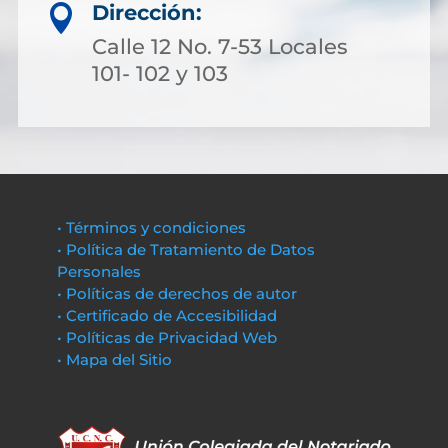
Dirección:

Calle 12 No. 7-53 Locales
101- 102 y 103
• Términos y condiciones
• Política de Tratamiento de Datos
Personales
• Políticas de derechos de autor
• Certificado de Accesibilidad
• Políticas de Privacidad Web
• Mapa del Sitio