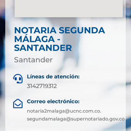
NOTARIA SEGUNDA
MÁLAGA -
SANTANDER
Santander
Líneas de atención:

3142719312
Correo electrónico:

notaria2malaga@ucnc.com.co.
segundamalaga@supernotariado.gov.co