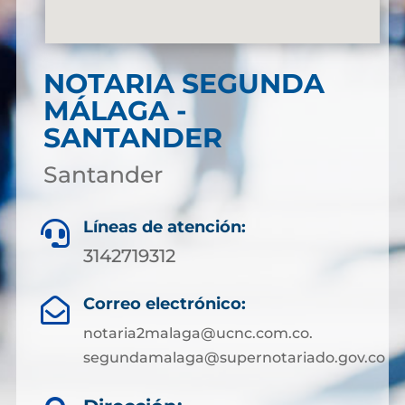
NOTARIA SEGUNDA
MÁLAGA -
SANTANDER
Santander
Líneas de atención:

3142719312
Correo electrónico:

notaria2malaga@ucnc.com.co.
segundamalaga@supernotariado.gov.co