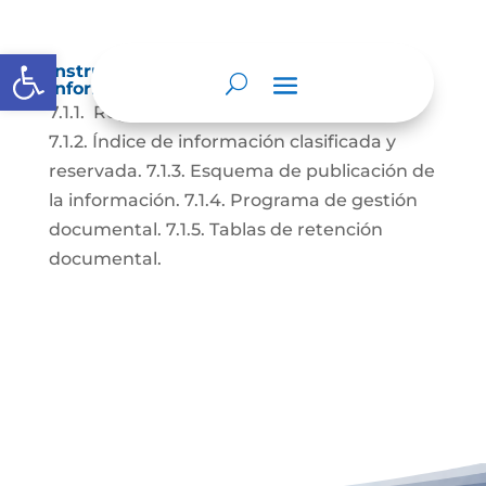
Abrir barra de herramientas
Instrumentos de gestión de la
información.
7.1.1. Registros de activos de información.
7.1.2. Índice de información clasificada y
reservada. 7.1.3. Esquema de publicación de
la información. 7.1.4. Programa de gestión
documental. 7.1.5. Tablas de retención
documental.