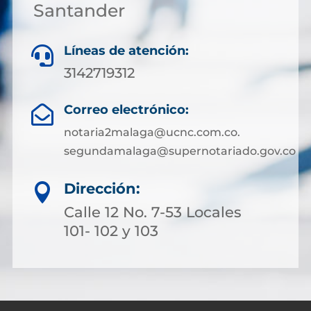
Santander
Líneas de atención:

3142719312
Correo electrónico:

notaria2malaga@ucnc.com.co.
segundamalaga@supernotariado.gov.co
Dirección:

Calle 12 No. 7-53 Locales
101- 102 y 103