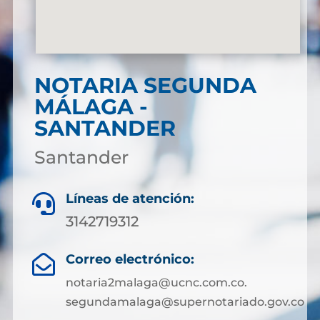
NOTARIA SEGUNDA
MÁLAGA -
SANTANDER
Santander
Líneas de atención:

3142719312
Correo electrónico:

notaria2malaga@ucnc.com.co.
segundamalaga@supernotariado.gov.co