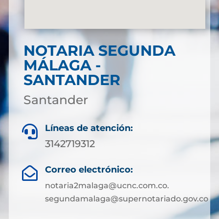
NOTARIA SEGUNDA
MÁLAGA -
SANTANDER
Santander
Líneas de atención:

3142719312
Correo electrónico:

notaria2malaga@ucnc.com.co.
segundamalaga@supernotariado.gov.co