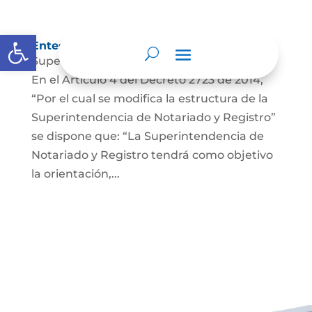
Abrir barra de herramientas
Entes y autoridades que lo vigilan
Superintendencia de Notariado y Registro
En el Artículo 4 del Decreto 2723 de 2014,
“Por el cual se modifica la estructura de la
Superintendencia de Notariado y Registro”
se dispone que: “La Superintendencia de
Notariado y Registro tendrá como objetivo
la orientación,...