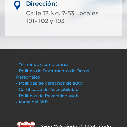
Dirección:

Calle 12 No. 7-53 Locales
101- 102 y 103
• Términos y condiciones
• Política de Tratamiento de Datos
Personales
• Políticas de derechos de autor
• Certificado de Accesibilidad
• Políticas de Privacidad Web
• Mapa del Sitio