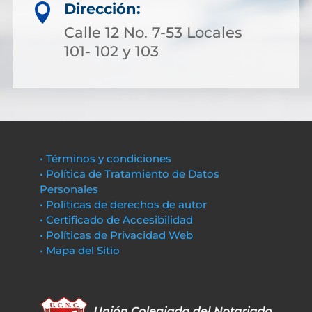
Dirección:

Calle 12 No. 7-53 Locales
101- 102 y 103
• Términos y condiciones
• Política de Tratamiento de Datos
Personales
• Políticas de derechos de autor
• Certificado de Accesibilidad
• Políticas de Privacidad Web
• Mapa del Sitio