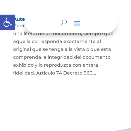
Abrir barra de herramientas
Autenticación de Copias
Podrá autenticarse una copia mecánica o
una literal de un documento, siempre que
aquella corresponda exactamente al
original que se tenga a la vista o que esta
comprenda la integridad del documento
exhibido y lo reproduzca con entera
fidelidad. Artículo 74 Decreto 960...