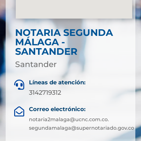
NOTARIA SEGUNDA
MÁLAGA -
SANTANDER
Santander
Líneas de atención:

3142719312
Correo electrónico:

notaria2malaga@ucnc.com.co.
segundamalaga@supernotariado.gov.co