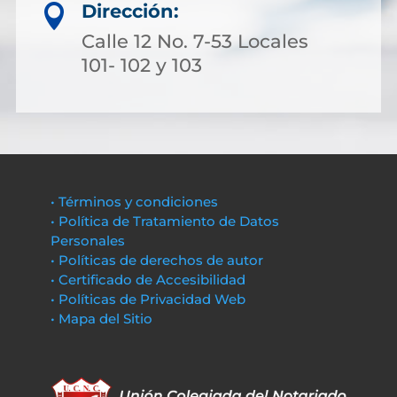
Dirección:

Calle 12 No. 7-53 Locales
101- 102 y 103
• Términos y condiciones
• Política de Tratamiento de Datos
Personales
• Políticas de derechos de autor
• Certificado de Accesibilidad
• Políticas de Privacidad Web
• Mapa del Sitio