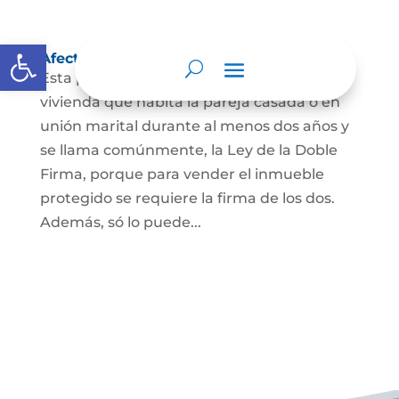
Abrir barra de herramientas
Afectación a Vivienda familiar
Esta protección la ordena la ley sobre la
vivienda que habita la pareja casada o en
unión marital durante al menos dos años y
se llama comúnmente, la Ley de la Doble
Firma, porque para vender el inmueble
protegido se requiere la firma de los dos.
Además, só lo puede...