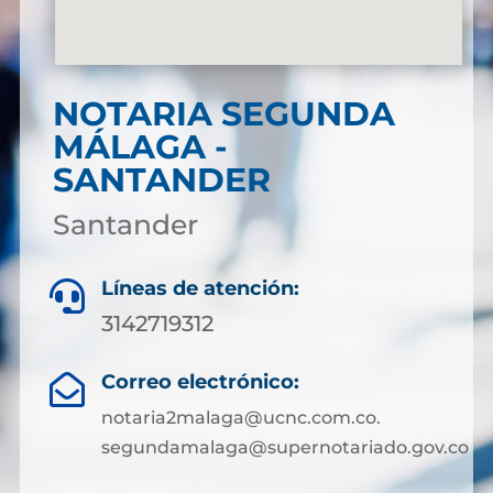
NOTARIA SEGUNDA
MÁLAGA -
SANTANDER
Santander
Líneas de atención:

3142719312
Correo electrónico:

notaria2malaga@ucnc.com.co.
segundamalaga@supernotariado.gov.co