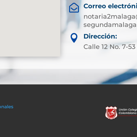
Correo electrón

notaria2malaga
segundamalaga@
Dirección:

Calle 12 No. 7-53
onales