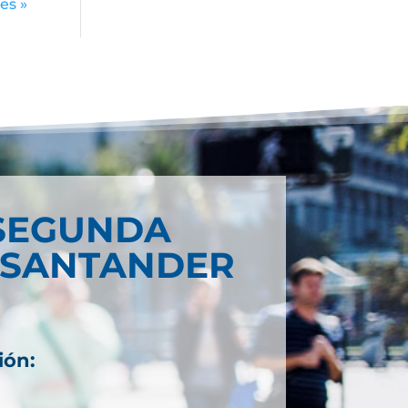
es »
SEGUNDA
 SANTANDER
ión: