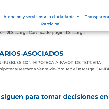
AS MÍNIMAS Y DE SEGURIDAD
Atención y servicios a la ciudadanía
Transparen
Participa
ción-2Descarga Certificado-paginaDescarga
ARIOS-ASOCIADOS
NMUEBLES-CON-HIPOTECA-A-FAVOR-DE-TERCERA-
hipotecaDescarga Venta-de-inmuebleDescarga CAMB
 siguen para tomar decisiones en