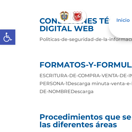
CONDICIONES TÉCNIC
Inicio
DIGITAL WEB
Abrir barra de herramientas
Politicas-de-seguridad-de-la-informa
FORMATOS-Y-FORMUL
ESCRITURA-DE-COMPRA-VENTA-DE-I
PERSONA-1Descarga minuta-venta-e-
DE-NOMBREDescarga
Procedimientos que se
las diferentes áreas