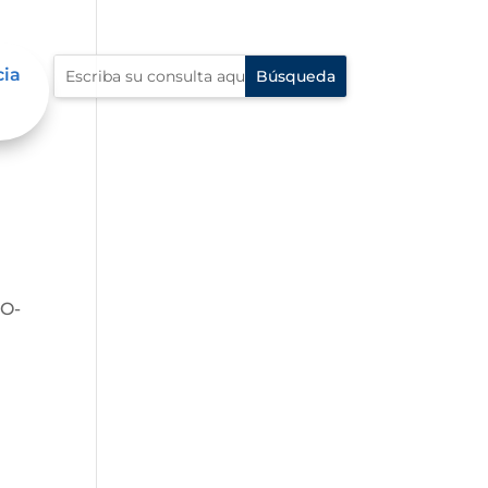
cia
IO-