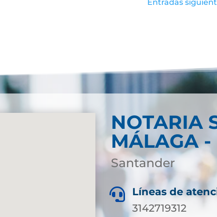
Entradas siguient
NOTARIA 
MÁLAGA -
Santander
Líneas de atenc

3142719312