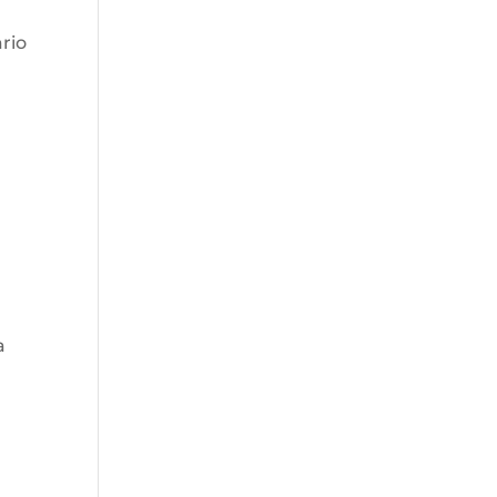
rio
a