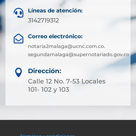
Líneas de atención:

3142719312
Correo electrónico:

notaria2malaga@ucnc.com.co.
segundamalaga@supernotariado.gov.co
Dirección:

Calle 12 No. 7-53 Locales
101- 102 y 103