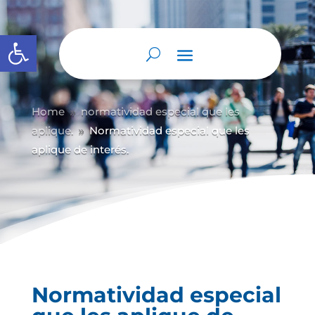
Abrir barra de herramientas
Home
normatividad especial que les
9
aplique.
Normatividad especial que les
9
aplique de interés.
Normatividad especial