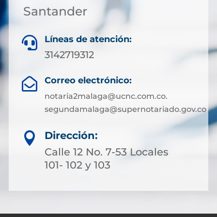
Santander
Líneas de atención:

3142719312
Correo electrónico:

notaria2malaga@ucnc.com.co.
segundamalaga@supernotariado.gov.co
Dirección:

Calle 12 No. 7-53 Locales
101- 102 y 103