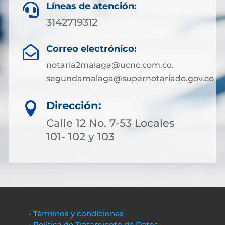
Líneas de atención:

3142719312
Correo electrónico:

notaria2malaga@ucnc.com.co.
segundamalaga@supernotariado.gov.co
Dirección:

Calle 12 No. 7-53 Locales
101- 102 y 103
• Términos y condiciones
• Política de Tratamiento de Datos